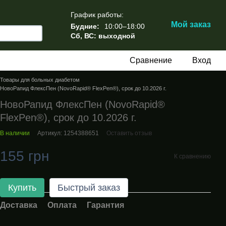
График работы:
Мой заказ
Будние:
10:00–18:00
Сб, ВС: выходной
Сравнение
Вход
Товары для больных диабетом
НовоРапид ФлексПен (NovoRapid® FlexPen®), срок до 10.2026 г.
НовоРапид ФлексПен (NovoRapid®
FlexPen®), срок до 10.2026 г.
В наличии
Артикул: 1254388651
Оставить отзыв
155 грн
К сравнению
Купить
Быстрый заказ
Доставка
Оплата
Гарантия