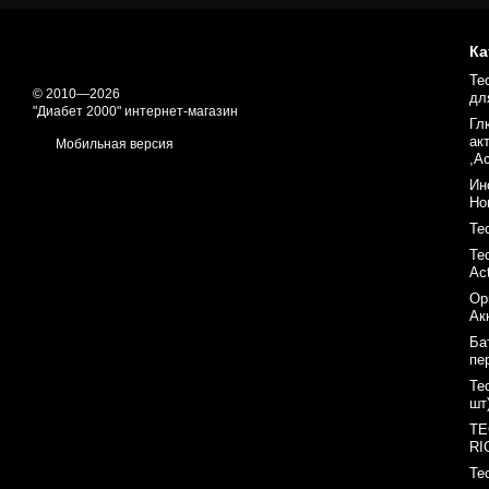
Ка
Те
© 2010—2026
дл
"Диабет 2000" интернет-магазин
Гл
ак
Мобильная версия
,A
Ин
Но
Те
Те
Ac
Ор
Ак
Ба
пе
Те
шт
ТЕ
RI
Те