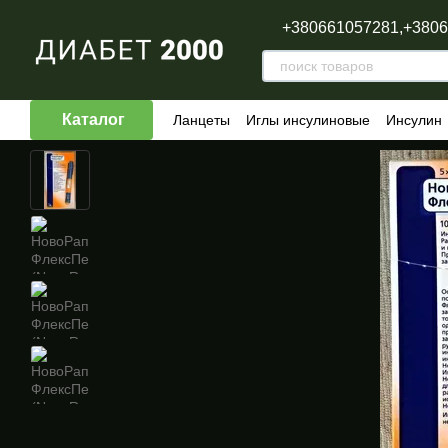
Перейти к основному контенту
+380661057281,
+380
Каталог
Ланцеты
Иглы инсулиновые
Инсулин