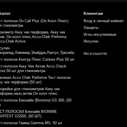
талог
Клиентам
ст полоски On Call Plus (Он Колл Плюс)
Вход в личный кабинет
я глюкометра.
Ланцеты
юкометр Акку чек перформа, Акку чек
Иглы инсулиновые
тив, Он колл плюс,Accu-Chek Performa
ccu-Chek Active
Инсулин
сулин.
ворапид,Левемир,Эпайдра,Лантус,Тресиба.
Мы в соцсетях
ст полоски Контур Плюс Contour Plus 50 шт
ст-полоски Акку Чек Актив Accu Check
tive 50 шт для глюкометра
игинал.Accu Chek Performa Тест полоски
ку чек перформа (50 шт)
тарейки для глюкометров Акку чек
рформа,нано,актив,Он колл плюс.
ст-полоски Бионайм (Bionime) GS 300, (50
)
СТ-ПОЛОСКИ Бионайм BIONIME
GHTEST GS550, (50 ШТ)
ст-полоски Гамма Gamma MS, 50 шт