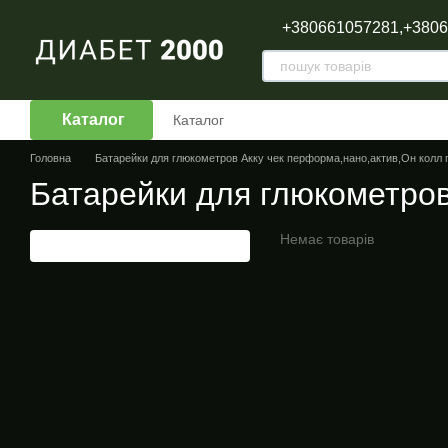
Перейти до основного контенту
+380661057281,
+380
Каталог
Каталог
Головна
Батарейки для глюкометров Акку чек перформа,нано,актив,Он колл 
Батарейки для глюкометров
Немає товарів