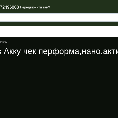
672496808
Передзвонити вам?
плюс.
 Акку чек перформа,нано,акт