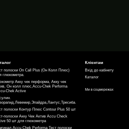
талог
Клієнтам
ст полоски On Call Plus (Он Колл Плюс)
Вхід до кабінету
я глюкометра.
Каталог
юкометр Акку чек перформа, Акку чек
тив, Он колл плюс,Accu-Chek Performa
Ми в соцмережах
ccu-Chek Active
сулин.
ворапид,Левемир,Эпайдра,Лантус,Тресиба.
ст полоски Контур Плюс Contour Plus 50 шт
ст-полоски Акку Чек Актив Accu Check
tive 50 шт для глюкометра
игинал.Accu Chek Performa Тест полоски