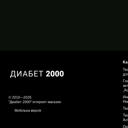
Ка
Те
дл
Гл
ак
,A
Ин
© 2010—2026
Но
"Диабет 2000" інтернет-магазин
Те
Мобільна версія
Те
Ac
Ор